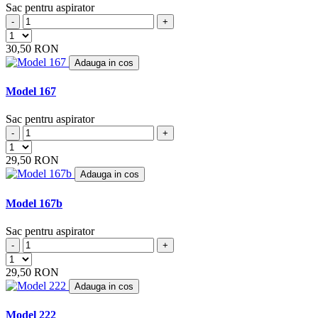
BRINKMANN
(2)
Sac pentru aspirator
BSK
(5)
-
+
BUDGET
(5)
BUGGY
(1)
30,50 RON
BUSH
(10)
Adauga in cos
BVC
(1)
CALOR
(9)
Model 167
CAMERON
(4)
CARLTON
(2)
Sac pentru aspirator
CARREFOUR
(9)
-
+
CASAMIX
(5)
CASCADE
(1)
29,50 RON
CAT
(6)
Adauga in cos
CENCORP
(1)
CENTREX
(2)
Model 167b
CHALLENGE
(1)
CHROMEX
(26)
Sac pentru aspirator
CHUNHUA
(1)
-
+
CLARKE
(1)
CLATRONIC / CTC
29,50 RON
(31)
CLEANFIX
(12)
Adauga in cos
COLGATE
(1)
COLLO
Model 222
(3)