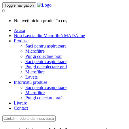
Toggle navigation
0
Nu aveți niciun produs în coș
Acasă
Nou
Laveta din Microfibră MADAline
Produse
Saci pentru aspiratoare
Microfiltre
Pungi colectare praf
Saci pentru aspiratoare
Pungi de colectare praf
Microfiltre
Lavete
Informatii produse
Saci pentru aspiratoare
Microfiltre
Pungi colectare praf
Livrare
Contact