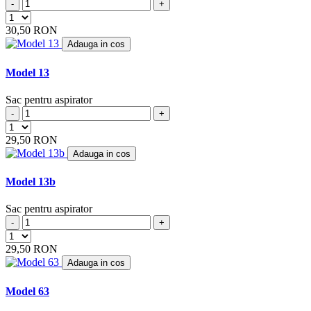
-
+
BHG
(2)
BIMAR
(4)
30,50 RON
BIMATEK
(6)
Adauga in cos
BIRUM
(4)
BITRON
(1)
Model 13
BLISS
(2)
BLOKKER
(1)
Sac pentru aspirator
BLOMBERG
(2)
-
+
BLUE
(2)
BLUE AIR
(7)
29,50 RON
BLUE SKY
(18)
Adauga in cos
BLUE WIND
(1)
BLUEWIND
(2)
Model 13b
BOB HOME
(8)
BOMANN
(34)
Sac pentru aspirator
BOOSTY
(5)
-
+
BOREAL
(5)
BOREMA
(2)
29,50 RON
BORK
(8)
Adauga in cos
BOSCH
(29)
BRAUN
(1)
Model 63
BRAVO
(4)