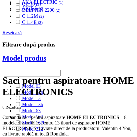
AKA ELECTRIC
(1)
QZ 18
(2)
AKIBA
(8)
DELPHIN 2200
(2)
ALASKA
(28)
C 112M
(2)
ALBATROS
(9)
C 114E
(2)
ALFATEC
(17)
ALIEN
Resetează
(2)
ALIV
(1)
Filtrare după produs
ALLERGY CARE
(1)
ALMERIA
(1)
Model produs
ALPINA
(10)
ALTIC
(3)
ALTO
(12)
ALTUS
(1)
Saci pentru aspiratoare HOME
AMADIS
(5)
Model 03
AMROS
(1)
ELECTRONICS
Model 03b
AMSTAR
(2)
Model 13
AMSTERDAM
(2)
Model 13b
AMSTRAD
(7)
8 Rezultate
Model 63
ANTECH
(2)
Model 167
Comandă saci pentru aspiratoare
HOME ELECTRONICS
– 8
APL
(3)
modele disponibile, pentru 13 tipuri de aspirator HOME
Model 167b
AQUA VAC
(3)
ELECTRONICS. Livrate direct de la producătorul Valentin 4 You,
Model 222
AR-TECH
(3)
cu livrare rapidă în toată România.
ARC-EN-CIEL
(6)