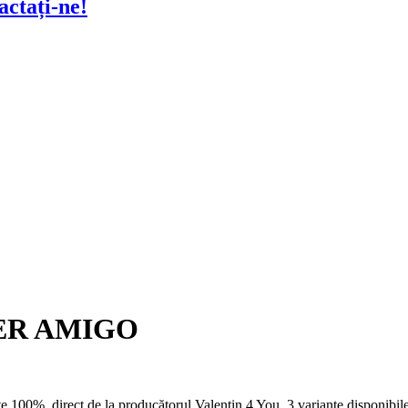
actați-ne!
OVER AMIGO
e 100%, direct de la producătorul Valentin 4 You. 3 variante disponibile