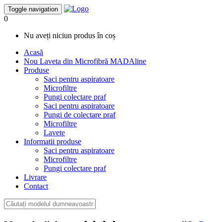
Toggle navigation
0
Nu aveți niciun produs în coș
Acasă
Nou
Laveta din Microfibră MADAline
Produse
Saci pentru aspiratoare
Microfiltre
Pungi colectare praf
Saci pentru aspiratoare
Pungi de colectare praf
Microfiltre
Lavete
Informatii produse
Saci pentru aspiratoare
Microfiltre
Pungi colectare praf
Livrare
Contact