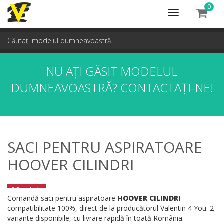
0
Toggle
navigation
NU AȚI GĂSIT MODELUL
DUMNEAVOASTRĂ?
CONTACTAȚI-NE!
SACI PENTRU ASPIRATOARE
HOOVER CILINDRI
2 Rezultate
Comandă saci pentru aspiratoare
HOOVER CILINDRI
–
compatibilitate 100%, direct de la producătorul Valentin 4 You. 2
variante disponibile, cu livrare rapidă în toată România.