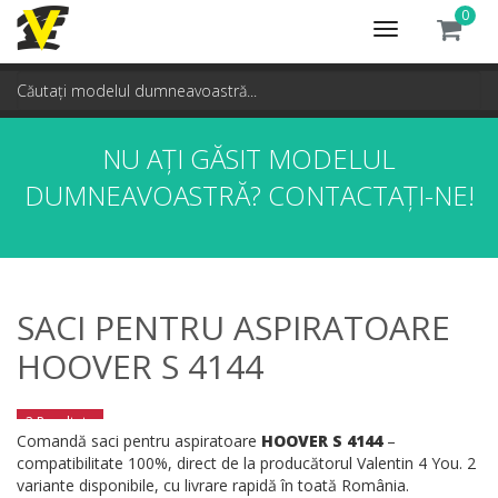
0
Toggle
navigation
NU AȚI GĂSIT MODELUL
DUMNEAVOASTRĂ?
CONTACTAȚI-NE!
SACI PENTRU ASPIRATOARE
HOOVER S 4144
2 Rezultate
Comandă saci pentru aspiratoare
HOOVER S 4144
–
compatibilitate 100%, direct de la producătorul Valentin 4 You. 2
variante disponibile, cu livrare rapidă în toată România.