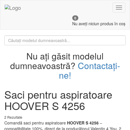
Toggl
naviga
0
Nu aveți niciun produs în coș
Nu ați găsit modelul
dumneavoastră?
Contactați-
ne!
Saci pentru aspiratoare
HOOVER S 4256
2 Rezultate
Comandă saci pentru aspiratoare
HOOVER S 4256
–
compatibilitate 100%, direct de la producătorul Valentin 4 You. 2