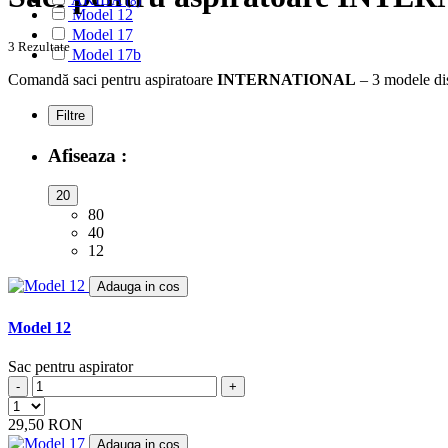
(8)
Model 12
ALASKA
(28)
Model 17
ALBATROS
(9)
3 Rezultate
Model 17b
ALFATEC
(17)
ALIEN
Comandă saci pentru aspiratoare
INTERNATIONAL
– 3 modele dis
(2)
ALIV
(1)
Filtre
ALLERGY CARE
(1)
ALMERIA
(1)
Afiseaza :
ALPINA
(10)
ALTIC
(3)
20
ALTO
(12)
80
ALTUS
(1)
40
AMADIS
(5)
12
AMROS
(1)
AMSTAR
(2)
Adauga in cos
AMSTERDAM
(2)
AMSTRAD
(7)
Model 12
ANTECH
(2)
APL
(3)
Sac pentru aspirator
AQUA VAC
(3)
-
+
AR-TECH
(3)
ARC-EN-CIEL
(6)
29,50 RON
ARCELIK
(3)
Adauga in cos