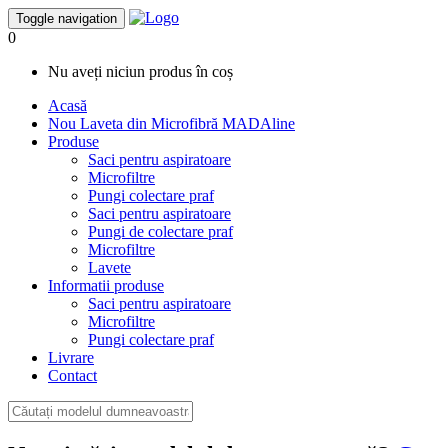
Toggle navigation
0
Nu aveți niciun produs în coș
Acasă
Nou
Laveta din Microfibră MADAline
Produse
Saci pentru aspiratoare
Microfiltre
Pungi colectare praf
Saci pentru aspiratoare
Pungi de colectare praf
Microfiltre
Lavete
Informatii produse
Saci pentru aspiratoare
Microfiltre
Pungi colectare praf
Livrare
Contact