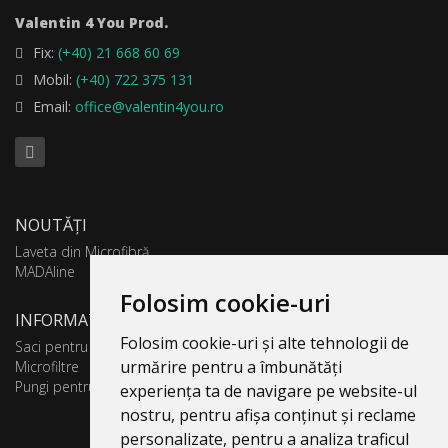
Valentin 4 You Prod.
Fix:
(+40) 21 668 60 69
Mobil:
(+40) 722 375 131
Email:
office@valentin4you.ro
NOUTĂȚI
Laveta din Microfibră
MADAline
Folosim cookie-uri
INFORMATII PRODUSE
Folosim cookie-uri și alte tehnologii de
Saci pentru aspirator
urmărire pentru a îmbunătăți
Microfiltre
Pungi pentru colectare praf
experiența ta de navigare pe website-ul
nostru, pentru afișa conținut și reclame
personalizate, pentru a analiza traficul