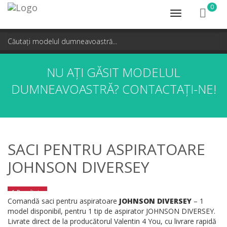
0
Toggle
navigation
NU AȚI GĂSIT MODELUL
DUMNEAVOASTRĂ?
CONTACTAȚI-NE!
SACI PENTRU ASPIRATOARE
JOHNSON DIVERSEY
1 Rezultate
Comandă saci pentru aspiratoare
JOHNSON DIVERSEY
– 1
model disponibil, pentru 1 tip de aspirator JOHNSON DIVERSEY.
Livrate direct de la producătorul Valentin 4 You, cu livrare rapidă