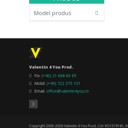
Model produs
Valentin 4 You Prod.
Fix:
(+40) 21 668 60 69
Mobil:
(+40) 722 375 131
Email:
office@valentin4you.ro
Copyright 2005-2026 Valentin 4 You Prod, CUI: RO1579181, Re