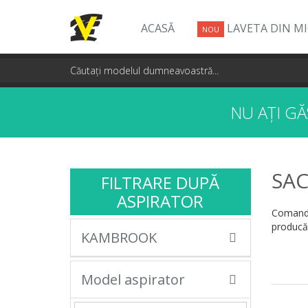
ACASĂ
LAVETA DIN M
NOU
NU AȚI G
SAC
FILTRARE DUPĂ
ASPIRATOR
Comandă
producăt
KAMBROOK
Model aspirator