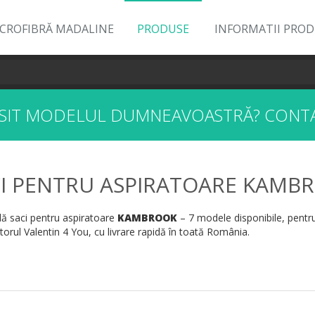
ICROFIBRĂ MADALINE
PRODUSE
INFORMATII PRO
ĂSIT MODELUL DUMNEAVOASTRĂ?
CONTA
I PENTRU ASPIRATOARE KAMB
 saci pentru aspiratoare
KAMBROOK
– 7 modele disponibile, pentru
orul Valentin 4 You, cu livrare rapidă în toată România.