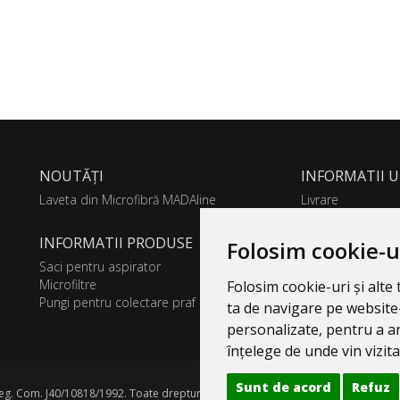
NOUTĂȚI
INFORMATII U
Laveta din Microfibră MADAline
Livrare
GDPR
INFORMATII PRODUSE
Folosim cookie-u
Saci pentru aspirator
Microfiltre
Folosim cookie-uri și alt
Pungi pentru colectare praf
ta de navigare pe website-
personalizate, pentru a an
înțelege de unde vin vizitat
Sunt de acord
Refuz
g. Com. J40/10818/1992. Toate drepturile rezervate.