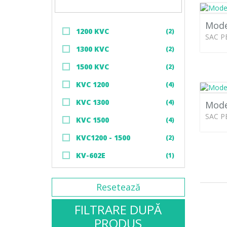
Mode
1200 KVC
(2)
SAC P
1300 KVC
(2)
1500 KVC
(2)
KVC 1200
(4)
KVC 1300
(4)
Mode
SAC P
KVC 1500
(4)
KVC1200 - 1500
(2)
KV-602E
(1)
KVC-1100
(1)
Resetează
FILTRARE DUPĂ
PRODUS