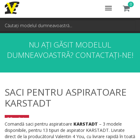
0
Toggle
navigation
NU AȚI GĂSIT MODELUL
DUMNEAVOASTRĂ?
CONTACTAȚI-NE!
SACI PENTRU ASPIRATOARE
KARSTADT
3 Rezultate
Comandă saci pentru aspiratoare
KARSTADT
– 3 modele
disponibile, pentru 13 tipuri de aspirator KARSTADT. Livrate
direct de la producătorul Valentin 4 You, cu livrare rapidă în toată