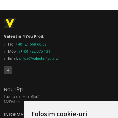
Valentin 4 You Prod.
Fix:
(+40) 21 668 60 69
Mobil:
(+40) 722 375 131
Email:
office@valentin4you.ro
NOUTĂȚI
Laveta din Microfibră
MADAline
Folosim cookie-uri
INFORMATII PRODUSE