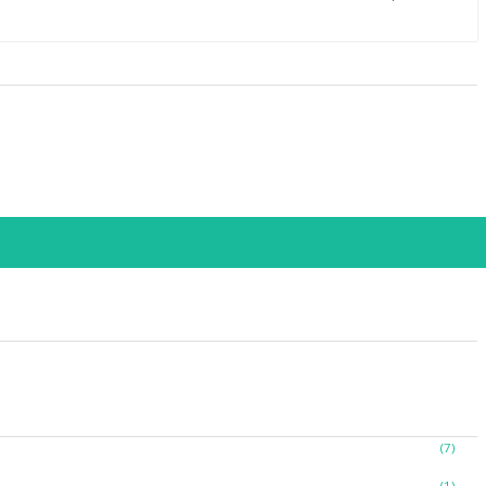
(18)
(1)
(2)
(8)
(34)
(5)
(5)
(2)
(8)
(29)
(1)
(4)
(7)
(2)
(1)