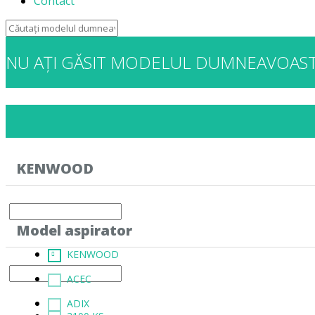
Contact
NU AȚI GĂSIT MODELUL DUMNEAVOAS
KENWOOD
Model aspirator
KENWOOD
ACEC
ADIX