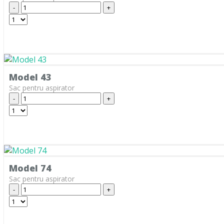
-
+
AMSTRAD
ANTECH
APL
AQUA VAC
Model 43
AR-TECH
Sac pentru aspirator
-
+
ARC-EN-CIEL
ARCELIK
ARCTIC
ARENA
Model 74
ARGOS
Sac pentru aspirator
-
+
ARIETE
ARLETT