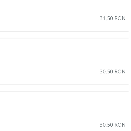
(7)
31,50 RON
(2)
(3)
(3)
(3)
(6)
30,50 RON
(3)
(4)
(1)
(5)
(8)
(1)
30,50 RON