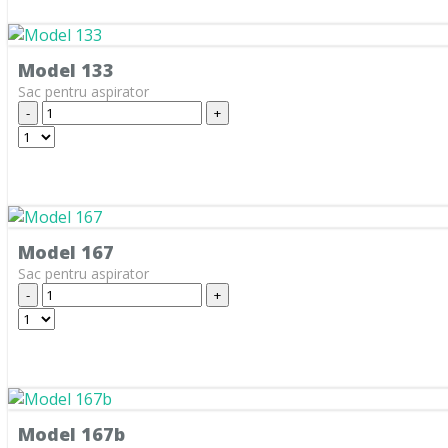
ARNO
ASLOSAREF
Model 133
ASPIWASH
Sac pentru aspirator
ATLANTA
-
+
ATOMIC
BAUKNECHT
BAUR
Model 167
BAUR VERSAND
Sac pentru aspirator
BEAM
-
+
BEKO
BERTON
BERYL
BEST ELECTRIC
Model 167b