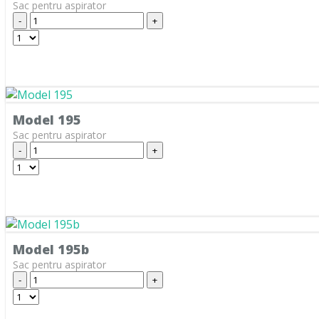
Sac pentru aspirator
BESTRON
-
+
BETRON
BETRONIC
BHG
BIMAR
Model 195
BIMATEK
Sac pentru aspirator
-
+
BIRUM
BITRON
BLISS
BLOKKER
Model 195b
BLOMBERG
Sac pentru aspirator
-
+
BLUE
BLUE AIR