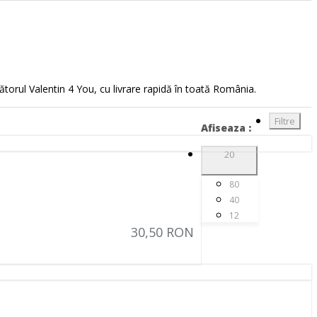
(1)
(17)
(1)
(2)
(1)
(1)
(1)
torul Valentin 4 You, cu livrare rapidă în toată România.
(1)
(1)
(1)
Filtre
Afiseaza :
(2)
(10)
20
(2)
(3)
(2)
80
(12)
40
(1)
12
(1)
30,50 RON
(1)
(5)
(1)
(2)
(2)