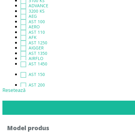
3100 KS
ADVANCE
3200 KS
AEG
AST 100
AERO
AST 110
AFK
AST 1250
AIGGER
AST 1350
AIRFLO
AST 1450
AIRMATE
AST 150
AJAX
AST 200
Resetează
AKA
AST 210
AKA ELECTRIC
AST 2400
AKIBA
AST 300
ALASKA
Model produs
AST 310
ALBATROS