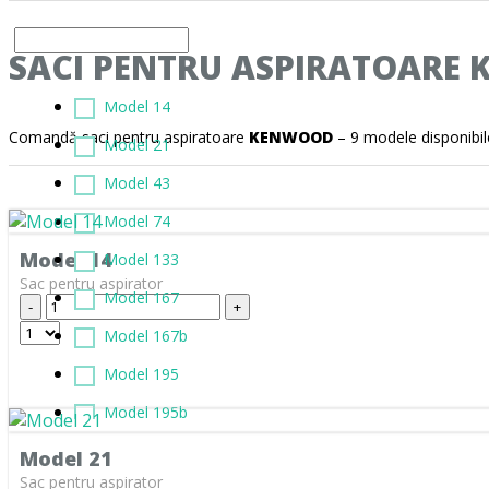
AST 350
ALFATEC
AST 400
SACI PENTRU ASPIRATOARE
ALIEN
KS 2000
ALIV
Model 14
KS 2100
Comandă saci pentru aspiratoare
KENWOOD
– 9 modele disponibile
ALLERGY CARE
Model 21
KS 2200
ALMERIA
Model 43
KS 3100
ALPINA
Model 74
KS 3200
Model 14
ALTIC
Model 133
VC 3100
Sac pentru aspirator
ALTO
Model 167
-
+
1121 EL
ALTUS
Model 167b
METEOR SUPER
AMADIS
Model 195
AMROS
Model 195b
AMSTAR
Model 21
Sac pentru aspirator
AMSTERDAM