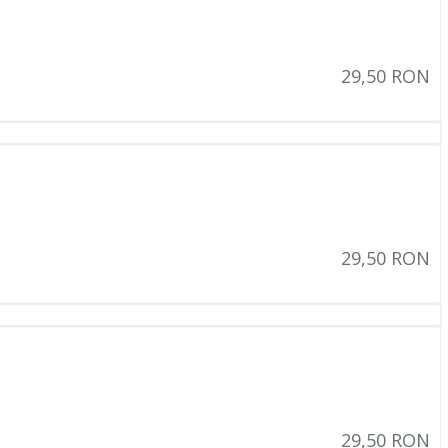
(17)
(10)
29,50 RON
(1)
(2)
(4)
(6)
(4)
29,50 RON
(1)
(2)
(1)
(2)
(2)
(7)
29,50 RON