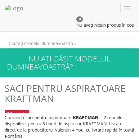
Toggl
navig
0
Nu aveți niciun produs în coș
NU AȚI GĂSIT MODELUL
DUMNEAVOASTRĂ?
CONTACTAȚI-NE!
SACI PENTRU ASPIRATOARE
KRAFTMAN
2 Rezultate
Comandă saci pentru aspiratoare
KRAFTMAN
– 2 modele
disponibile, pentru 3 tipuri de aspirator KRAFTMAN. Livrate
direct de la producătorul Valentin 4 You, cu livrare rapidă în toată
România.