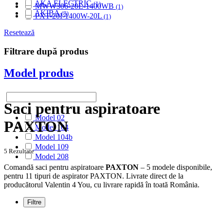
AKA ELECTRIC
(1)
MWW306-20L-1400WB
(1)
AKIBA
(8)
PXT-20I-1400W-20L
(1)
ALASKA
(28)
ALBATROS
Resetează
(9)
ALFATEC
(17)
Filtrare după produs
ALIEN
(2)
ALIV
(1)
Model produs
ALLERGY CARE
(1)
ALMERIA
(1)
ALPINA
(10)
ALTIC
(3)
Saci pentru aspiratoare
ALTO
(12)
Model 02
ALTUS
(1)
PAXTON
Model 104
AMADIS
(5)
Model 104b
AMROS
(1)
Model 109
AMSTAR
(2)
5 Rezultate
Model 208
AMSTERDAM
(2)
Comandă saci pentru aspiratoare
PAXTON
– 5 modele disponibile,
AMSTRAD
(7)
pentru 11 tipuri de aspirator PAXTON. Livrate direct de la
ANTECH
(2)
producătorul Valentin 4 You, cu livrare rapidă în toată România.
APL
(3)
AQUA VAC
(3)
Filtre
AR-TECH
(3)
ARC-EN-CIEL
(6)