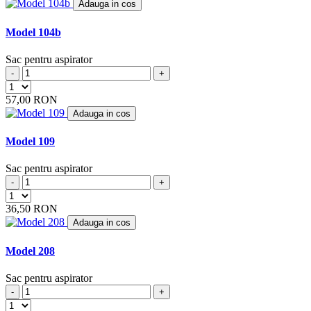
Adauga in cos
BHG
(2)
BIMAR
(4)
Model 104b
BIMATEK
(6)
BIRUM
(4)
Sac pentru aspirator
BITRON
(1)
-
+
BLISS
(2)
BLOKKER
(1)
57,00 RON
BLOMBERG
(2)
Adauga in cos
BLUE
(2)
BLUE AIR
(7)
Model 109
BLUE SKY
(18)
BLUE WIND
(1)
Sac pentru aspirator
BLUEWIND
(2)
-
+
BOB HOME
(8)
BOMANN
(34)
36,50 RON
BOOSTY
(5)
Adauga in cos
BOREAL
(5)
BOREMA
(2)
Model 208
BORK
(8)
BOSCH
(29)
Sac pentru aspirator
BRAUN
(1)
-
+
BRAVO
(4)