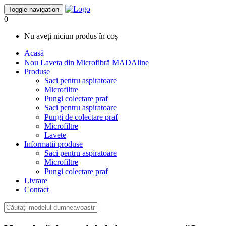
Toggle navigation
0
Nu aveți niciun produs în coș
Acasă
Nou
Laveta din Microfibră MADAline
Produse
Saci pentru aspiratoare
Microfiltre
Pungi colectare praf
Saci pentru aspiratoare
Pungi de colectare praf
Microfiltre
Lavete
Informatii produse
Saci pentru aspiratoare
Microfiltre
Pungi colectare praf
Livrare
Contact