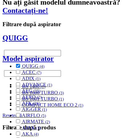
Nu ați găsit modelul dumneavoastră?
Contactați-ne!
Filtrare după aspirator
QUIGG
Model aspirator
QUIGG
(4)
ACEC
(7)
ADIX
(1)
ADVANCE
(1)
BS 1400
(1)
AEG
(35)
BS 1600 TURBO
(3)
AERO
(2)
BS 1601 TURBO
(1)
AFK
(26)
COMPACT HOME ECO 2
(1)
AIGGER
(1)
AIRFLO
Resetează
(5)
AIRMATE
(2)
Filtrare după produs
AJAX
(1)
AKA
(4)