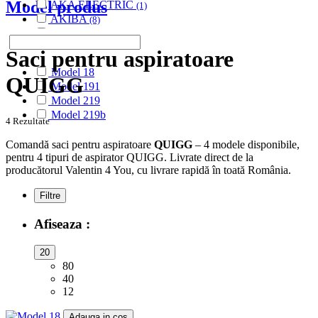
Model produs
AKA ELECTRIC
(1)
AKIBA
(8)
ALASKA
(28)
ALBATROS
(9)
Saci pentru aspiratoare
ALFATEC
(17)
Model 18
ALIEN
(2)
QUIGG
Model 191
ALIV
(1)
Model 219
ALLERGY CARE
(1)
Model 219b
ALMERIA
(1)
4 Rezultate
ALPINA
(10)
Comandă saci pentru aspiratoare
QUIGG
– 4 modele disponibile,
ALTIC
(3)
pentru 4 tipuri de aspirator QUIGG. Livrate direct de la
ALTO
(12)
producătorul Valentin 4 You, cu livrare rapidă în toată România.
ALTUS
(1)
AMADIS
(5)
Filtre
AMROS
(1)
AMSTAR
(2)
Afiseaza :
AMSTERDAM
(2)
AMSTRAD
(7)
20
ANTECH
(2)
80
APL
(3)
40
AQUA VAC
(3)
12
AR-TECH
(3)
ARC-EN-CIEL
Adauga in cos
(6)