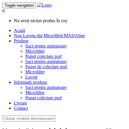
Toggle navigation
0
Nu aveți niciun produs în coș
Acasă
Nou
Laveta din Microfibră MADAline
Produse
Saci pentru aspiratoare
Microfiltre
Pungi colectare praf
Saci pentru aspiratoare
Pungi de colectare praf
Microfiltre
Lavete
Informatii produse
Saci pentru aspiratoare
Microfiltre
Pungi colectare praf
Livrare
Contact