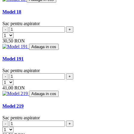
ARCELIK
(3)
ARCTIC
Model 18
(4)
ARENA
(1)
ARGOS
Sac pentru aspirator
(5)
ARIETE
-
+
(8)
ARLETT
(1)
30,50 RON
ARNO
(1)
Adauga in cos
ASLOSAREF
(1)
ASPIWASH
(1)
Model 191
ATLANTA
(4)
ATOMIC
(2)
Sac pentru aspirator
BAUKNECHT
(4)
-
+
BAUR
(4)
BAUR VERSAND
(4)
41,00 RON
BEAM
(6)
Adauga in cos
BEKO
(19)
BERTON
(1)
Model 219
BERYL
(2)
BEST ELECTRIC
(2)
Sac pentru aspirator
BESTRON
(17)
-
+
BETRON
(10)
BETRONIC
(1)