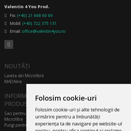
Valentin 4 You Prod.
Fix:
(+40) 21 668 60 69
Mobil:
(+40) 722 375 131
Email:
office@valentin4you.ro
NOUTĂȚi
Laveta din Microfibră
MADAline
INFORMATII
Folosim cookie-uri
PRODUSE
Folosim cookie-uri și alte tehnologii de
Saci pentru aspirator
urmărire pentru a îmbunătăți
Microfiltre
experiența ta de navigare pe website-ul
Pungi pentru colectare praf
nostru, pentru afișa conținut și reclame