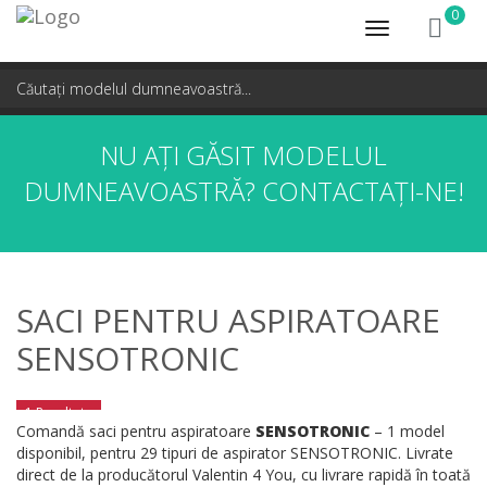
0
Toggle
navigation
NU AȚI GĂSIT MODELUL
DUMNEAVOASTRĂ?
CONTACTAȚI-NE!
SACI PENTRU ASPIRATOARE
SENSOTRONIC
1 Rezultate
Comandă saci pentru aspiratoare
SENSOTRONIC
– 1 model
disponibil, pentru 29 tipuri de aspirator SENSOTRONIC. Livrate
direct de la producătorul Valentin 4 You, cu livrare rapidă în toată