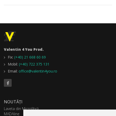
Valentin 4 You Prod.
Fix:
(+40) 21 668 60 69
Mobil:
(+40) 722 375 131
Email:
office@valentin4you.ro
NOUTĂȚI
Laveta din Microfibră
MADAline