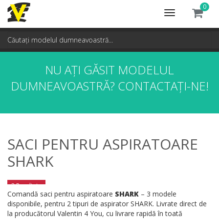
0
Toggle
navigation
NU AȚI GĂSIT MODELUL
DUMNEAVOASTRĂ?
CONTACTAȚI-NE!
SACI PENTRU ASPIRATOARE
SHARK
3 Rezultate
Comandă saci pentru aspiratoare
SHARK
– 3 modele
disponibile, pentru 2 tipuri de aspirator SHARK. Livrate direct de
la producătorul Valentin 4 You, cu livrare rapidă în toată