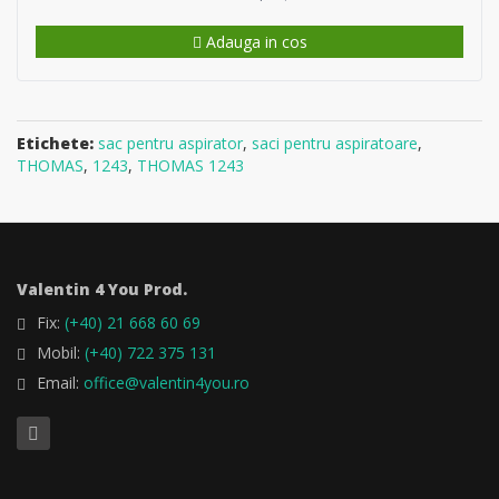
Adauga in cos
Etichete:
sac pentru aspirator
,
saci pentru aspiratoare
,
THOMAS
,
1243
,
THOMAS 1243
Valentin 4 You Prod.
Fix:
(+40) 21 668 60 69
Mobil:
(+40) 722 375 131
Email:
office@valentin4you.ro