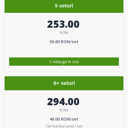
5 seturi
253.00
RON
50.60 RON/set
Adauga in cos
6+ seturi
294.00
RON
49.00 RON/set
Cel mai bun preț / set