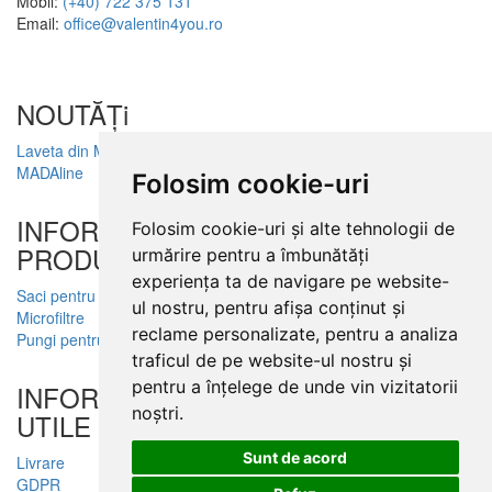
Mobil:
(+40) 722 375 131
Email:
office@valentin4you.ro
NOUTĂȚi
Laveta din Microfibră
MADAline
Folosim cookie-uri
INFORMATII
Folosim cookie-uri și alte tehnologii de
PRODUSE
urmărire pentru a îmbunătăți
experiența ta de navigare pe website-
Saci pentru aspirator
ul nostru, pentru afișa conținut și
Microfiltre
reclame personalizate, pentru a analiza
Pungi pentru colectare praf
traficul de pe website-ul nostru și
pentru a înțelege de unde vin vizitatorii
INFORMATII
noștri.
UTILE
Sunt de acord
Livrare
GDPR