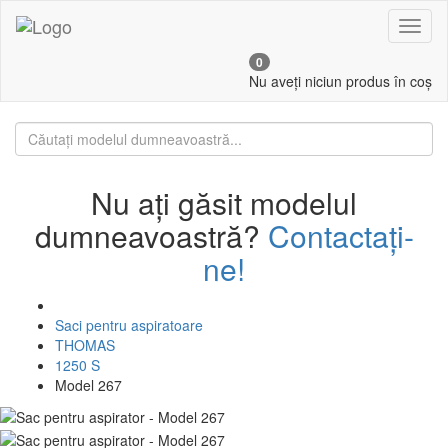
Toggl
naviga
0
Nu aveți niciun produs în coș
Nu ați găsit modelul
dumneavoastră?
Contactați-
ne!
Saci pentru aspiratoare
THOMAS
1250 S
Model 267