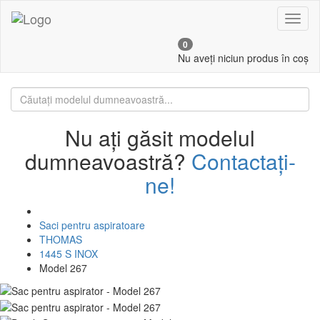
Toggl
naviga
0
Nu aveți niciun produs în coș
Nu ați găsit modelul
dumneavoastră?
Contactați-
ne!
Saci pentru aspiratoare
THOMAS
1445 S INOX
Model 267