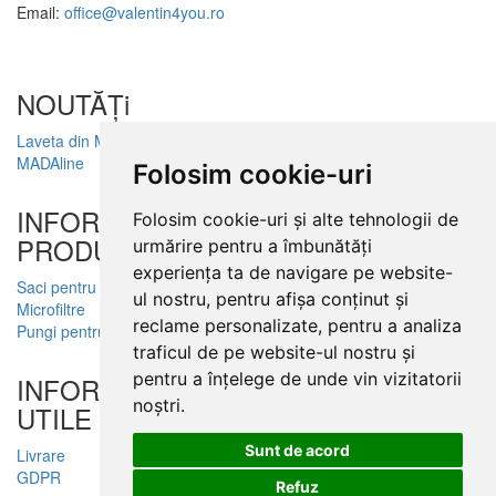
Email:
office@valentin4you.ro
NOUTĂȚi
Laveta din Microfibră
MADAline
Folosim cookie-uri
INFORMATII
Folosim cookie-uri și alte tehnologii de
PRODUSE
urmărire pentru a îmbunătăți
experiența ta de navigare pe website-
Saci pentru aspirator
ul nostru, pentru afișa conținut și
Microfiltre
reclame personalizate, pentru a analiza
Pungi pentru colectare praf
traficul de pe website-ul nostru și
pentru a înțelege de unde vin vizitatorii
INFORMATII
noștri.
UTILE
Sunt de acord
Livrare
GDPR
Refuz