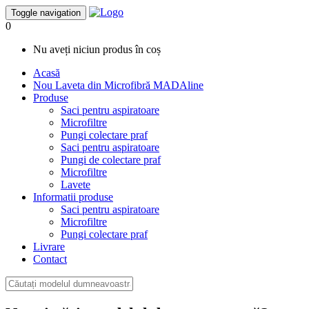
Toggle navigation
0
Nu aveți niciun produs în coș
Acasă
Nou
Laveta din Microfibră MADAline
Produse
Saci pentru aspiratoare
Microfiltre
Pungi colectare praf
Saci pentru aspiratoare
Pungi de colectare praf
Microfiltre
Lavete
Informatii produse
Saci pentru aspiratoare
Microfiltre
Pungi colectare praf
Livrare
Contact