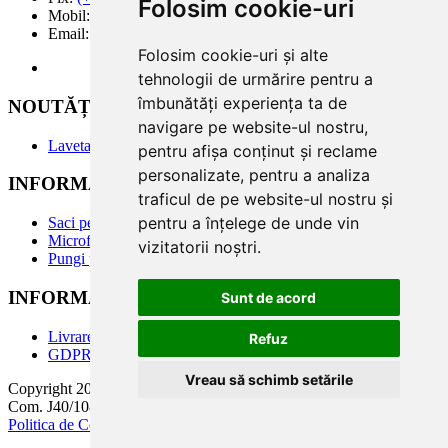
Folosim cookie-uri
Mobil:
(+40) 722 375 131
Email:
office@valentin4you.ro
Folosim cookie-uri și alte
tehnologii de urmărire pentru a
îmbunătăți experiența ta de
NOUTĂȚi
navigare pe website-ul nostru,
Laveta din Microfibră MADAline
pentru afișa conținut și reclame
personalizate, pentru a analiza
INFORMATII PRODUSE
traficul de pe website-ul nostru și
pentru a înțelege de unde vin
Saci pentru aspirator
Microfiltre
vizitatorii noștri.
Pungi pentru colectare praf
INFORMATII UTILE
Sunt de acord
Livrare
Refuz
GDPR
Vreau să schimb setările
Copyright 2005-2026 Valentin 4 You Prod, CUI: RO1579181, Reg.
Com. J40/10818/1992. Toate drepturile rezervate.
Politica de Confidentialitate