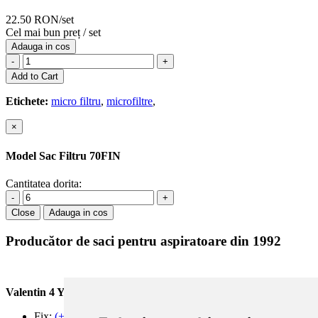
22.50 RON/set
Cel mai bun preț / set
Adauga in cos
-
+
Add to Cart
Etichete:
micro filtru
,
microfiltre
,
×
Model Sac Filtru 70FIN
Cantitatea dorita:
-
+
Close
Adauga in cos
Producător de saci pentru aspiratoare din 1992
Valentin 4 You Prod.
Fix:
(+40) 21 668 60 69