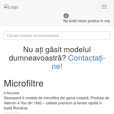
Toggl
naviga
0
Nu aveți niciun produs în coș
Nu ați găsit modelul
dumneavoastră?
Contactați-
ne!
Microfiltre
6 Rezultate
Descoperă 6 modele de microfiltre din gama noastră. Produse de
Valentin 4 You din 1992 – calitate premium și livrare rapidă în
toată România.