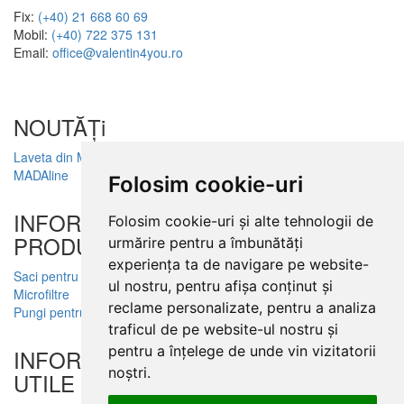
Fix:
(+40) 21 668 60 69
Mobil:
(+40) 722 375 131
Email:
office@valentin4you.ro
NOUTĂȚi
Laveta din Microfibră
MADAline
Folosim cookie-uri
INFORMATII
Folosim cookie-uri și alte tehnologii de
PRODUSE
urmărire pentru a îmbunătăți
experiența ta de navigare pe website-
Saci pentru aspirator
ul nostru, pentru afișa conținut și
Microfiltre
reclame personalizate, pentru a analiza
Pungi pentru colectare praf
traficul de pe website-ul nostru și
pentru a înțelege de unde vin vizitatorii
INFORMATII
noștri.
UTILE