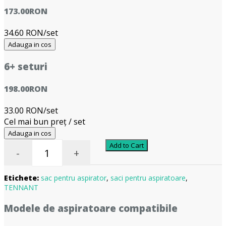
173.00
RON
34.60 RON/set
Adauga in cos
6+ seturi
198.00
RON
33.00 RON/set
Cel mai bun preț / set
Adauga in cos
Add to Cart
-
+
Etichete:
sac pentru aspirator
,
saci pentru aspiratoare
,
TENNANT
Modele de aspiratoare compatibile