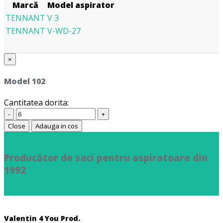
Marcă
Model aspirator
TENNANT
V 3
TENNANT
V-WD-27
×
Model 102
Cantitatea dorita:
-
+
Close
Adauga in cos
Producător de saci pentru aspiratoare din
1992
Valentin 4 You Prod.