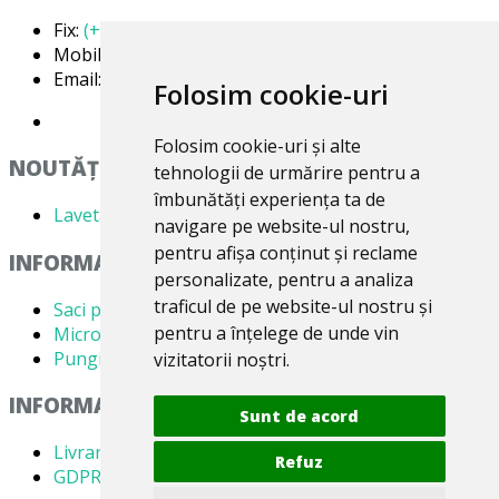
Fix:
(+40) 21 668 60 69
Mobil:
(+40) 722 375 131
Email:
office@valentin4you.ro
Folosim cookie-uri
Folosim cookie-uri și alte
NOUTĂȚi
tehnologii de urmărire pentru a
îmbunătăți experiența ta de
Laveta din Microfibră MADAline
navigare pe website-ul nostru,
pentru afișa conținut și reclame
INFORMATII PRODUSE
personalizate, pentru a analiza
traficul de pe website-ul nostru și
Saci pentru aspirator
pentru a înțelege de unde vin
Microfiltre
Pungi pentru colectare praf
vizitatorii noștri.
INFORMATII UTILE
Sunt de acord
Livrare
Refuz
GDPR