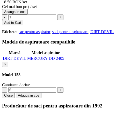
18.50 RON/set
Cel mai bun preț / set
Adauga in cos
-
+
Add to Cart
Etichete:
sac pentru aspirator
,
saci pentru aspiratoare
,
DIRT DEVIL
Modele de aspiratoare compatibile
Marcă
Model aspirator
DIRT DEVIL
MERCURY DD 2405
×
Model 153
Cantitatea dorita:
-
+
Close
Adauga in cos
Producător de saci pentru aspiratoare din 1992