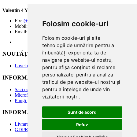
Valentin 4 You Prod.
Fix:
(+40) 21 668 60 69
Folosim cookie-uri
Mobil:
(+40) 722 375 131
Email:
office@valentin4you.ro
Folosim cookie-uri și alte
tehnologii de urmărire pentru a
îmbunătăți experiența ta de
NOUTĂȚi
navigare pe website-ul nostru,
Laveta din Microfibră MADAline
pentru afișa conținut și reclame
personalizate, pentru a analiza
INFORMATII PRODUSE
traficul de pe website-ul nostru și
pentru a înțelege de unde vin
Saci pentru aspirator
Microfiltre
vizitatorii noștri.
Pungi pentru colectare praf
INFORMATII UTILE
Sunt de acord
Livrare
Refuz
GDPR