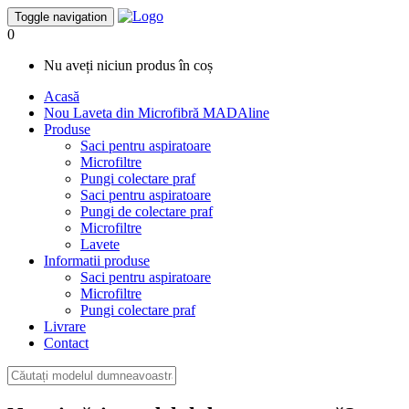
Toggle navigation
0
Nu aveți niciun produs în coș
Acasă
Nou
Laveta din Microfibră MADAline
Produse
Saci pentru aspiratoare
Microfiltre
Pungi colectare praf
Saci pentru aspiratoare
Pungi de colectare praf
Microfiltre
Lavete
Informatii produse
Saci pentru aspiratoare
Microfiltre
Pungi colectare praf
Livrare
Contact