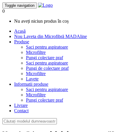
Toggle navigation
0
Nu aveți niciun produs în coș
Acasă
Nou
Laveta din Microfibră MADAline
Produse
Saci pentru aspiratoare
Microfiltre
Pungi colectare praf
Saci pentru aspiratoare
Pungi de colectare praf
Microfiltre
Lavete
Informatii produse
Saci pentru aspiratoare
Microfiltre
Pungi colectare praf
Livrare
Contact