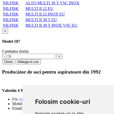
NILFISK
ALTO MULTI 30 T VSC INOX
NILFISK
MULTI II 22 EU
NILFISK
MULTI II 22 INOX EU
NILFISK
MULTI II 30 T EU
NILFISK
MULTI II 30 T INOX VSC EU
×
Model 187
Cantitatea dorita:
-
+
Close
Adauga in cos
Producător de saci pentru aspiratoare din 1992
Valentin 4 You Prod.
Fix:
(+40) 21 668 60 69
Folosim cookie-uri
Mobil:
(+40) 722 375 131
Email:
office@valentin4you.ro
Folosim cookie-uri și alte