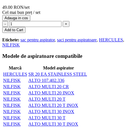
49.00 RON/set
Cel mai bun preț / set
Adauga in cos
-
+
Add to Cart
Etichete:
sac pentru aspirator
,
saci pentru aspiratoare
,
HERCULES
,
NILFISK
Modele de aspiratoare compatibile
Marcă
Model aspirator
HERCULES
SR 20 EA STAINLESS STEEL
NILFISK
ALTO 107.402.336
NILFISK
ALTO MULTI 20 CR
NILFISK
ALTO MULTI 20 INOX
NILFISK
ALTO MULTI 20 T
NILFISK
ALTO MULTI 20 T INOX
NILFISK
ALTO MULTI 30 INOX
NILFISK
ALTO MULTI 30 T
NILFISK
ALTO MULTI 30 T INOX