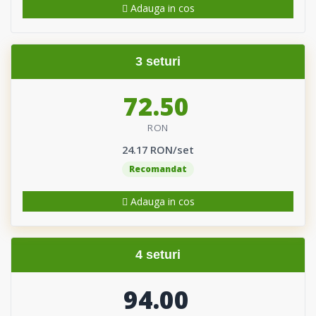
Adauga in cos
3 seturi
72.50
RON
24.17 RON/set
Recomandat
Adauga in cos
4 seturi
94.00