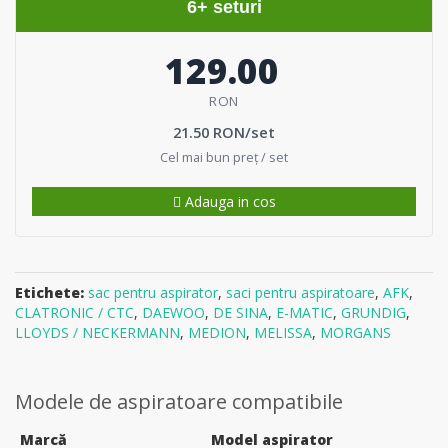
6+ seturi
129.00
RON
21.50 RON/set
Cel mai bun preț / set
Adauga in cos
Etichete:
sac pentru aspirator
,
saci pentru aspiratoare
,
AFK
,
CLATRONIC / CTC
,
DAEWOO
,
DE SINA
,
E-MATIC
,
GRUNDIG
,
LLOYDS / NECKERMANN
,
MEDION
,
MELISSA
,
MORGANS
Modele de aspiratoare compatibile
Marcă
Model aspirator