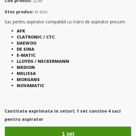
Cod produs:
223b
Stoc produs:
In stoc
Sac pentru aspirator compatibil cu mărci de aspirator precum:
AFK
CLATRONIC / CTC
DAEWOO
DE SINA
E-MATIC
LLOYDS / NECKERMANN
MEDION
MELISSA
MORGANS
NOVAMATIC
Cantitate exprimata in seturi;
1 set contine 4 saci
pentru aspirator
1 set