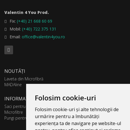
Valentin 4 You Prod.
Fix:
(+40) 21 668 60 69
Mobil:
(+40) 722 375 131
Email:
office@valentin4you.ro
NOUTĂȚI
Laveta din Microfibră
MADAline
Folosim cookie-uri
INFORMATII PRODUSE
Saci pentru aspirator
Folosim cookie-uri și alte tehnologii de
Microfiltre
urmărire pentru a îmbunătăți
Pungi pentru colectare praf
experiența ta de navigare pe website-ul