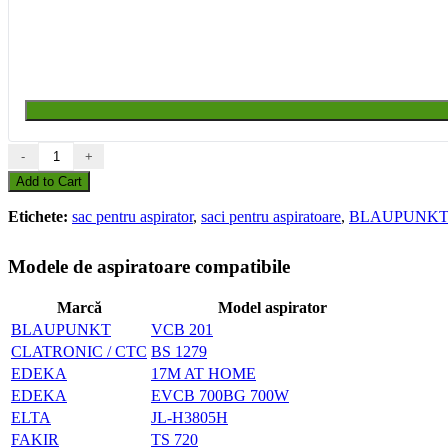
-
+
Add to Cart
Etichete:
sac pentru aspirator
,
saci pentru aspiratoare
,
BLAUPUNKT
Modele de aspiratoare compatibile
Marcă
Model aspirator
BLAUPUNKT
VCB 201
CLATRONIC / CTC
BS 1279
EDEKA
17M AT HOME
EDEKA
EVCB 700BG 700W
ELTA
JL-H3805H
FAKIR
TS 720