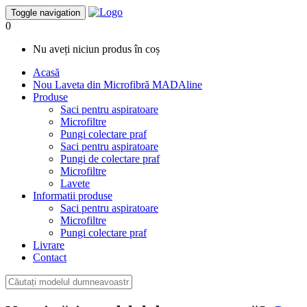
Toggle navigation
0
Nu aveți niciun produs în coș
Acasă
Nou
Laveta din Microfibră MADAline
Produse
Saci pentru aspiratoare
Microfiltre
Pungi colectare praf
Saci pentru aspiratoare
Pungi de colectare praf
Microfiltre
Lavete
Informatii produse
Saci pentru aspiratoare
Microfiltre
Pungi colectare praf
Livrare
Contact