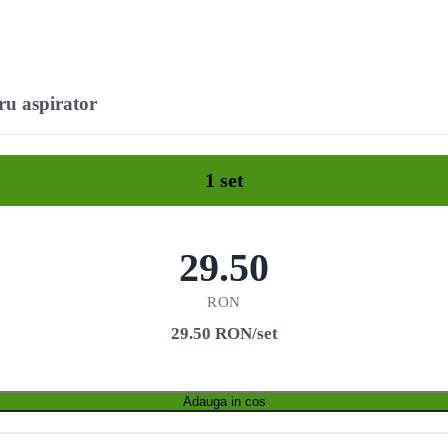
tru aspirator
1 set
29.50
RON
29.50 RON/set
Adauga in cos