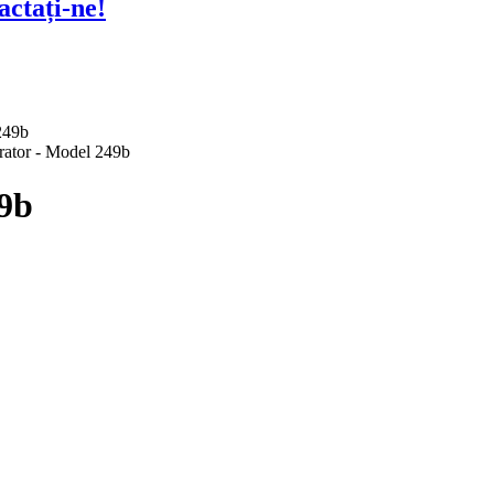
actați-ne!
49b