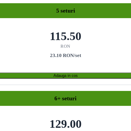
5 seturi
115.50
RON
23.10 RON/set
Adauga in cos
6+ seturi
129.00