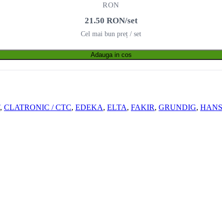
RON
21.50 RON/set
Cel mai bun preț / set
Adauga in cos
,
CLATRONIC / CTC
,
EDEKA
,
ELTA
,
FAKIR
,
GRUNDIG
,
HANS