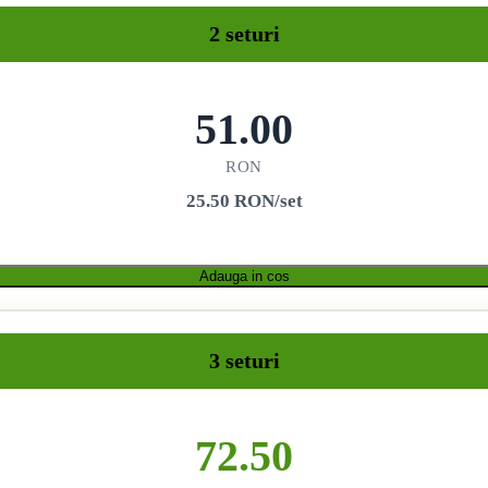
2 seturi
51.00
RON
25.50 RON/set
Adauga in cos
3 seturi
72.50