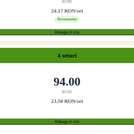
RON
24.17 RON/set
Recomandat
Adauga in cos
4 seturi
94.00
RON
23.50 RON/set
Adauga in cos