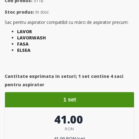
Cod produs:
311b
Stoc produs:
In stoc
Sac pentru aspirator compatibil cu mărci de aspirator precum:
LAVOR
LAVORWASH
FASA
ELSEA
Cantitate exprimata in seturi;
1 set contine 4 saci
pentru aspirator
1 set
41.00
RON
41.00 RON/set