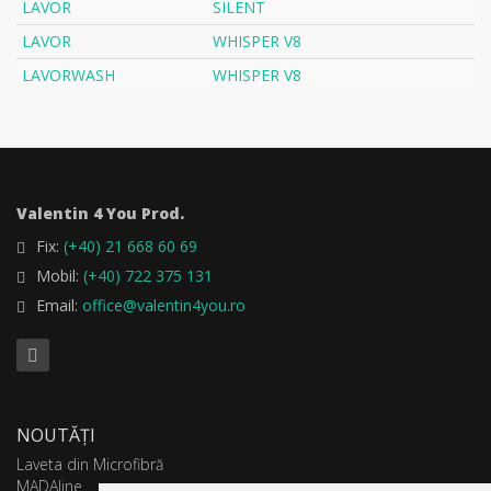
LAVOR
SILENT
LAVOR
WHISPER V8
LAVORWASH
WHISPER V8
Valentin 4 You Prod.
Fix:
(+40) 21 668 60 69
Mobil:
(+40) 722 375 131
Email:
office@valentin4you.ro
NOUTĂȚI
Laveta din Microfibră
MADAline