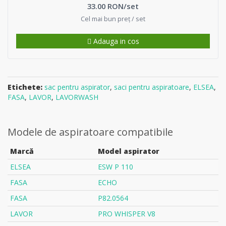
33.00 RON/set
Cel mai bun preț / set
Adauga in cos
Etichete:
sac pentru aspirator
,
saci pentru aspiratoare
,
ELSEA
,
FASA
,
LAVOR
,
LAVORWASH
Modele de aspiratoare compatibile
Marcă
Model aspirator
ELSEA
ESW P 110
FASA
ECHO
FASA
P82.0564
LAVOR
PRO WHISPER V8