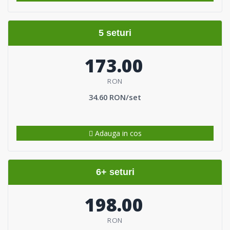
5 seturi
173.00
RON
34.60 RON/set
Adauga in cos
6+ seturi
198.00
RON