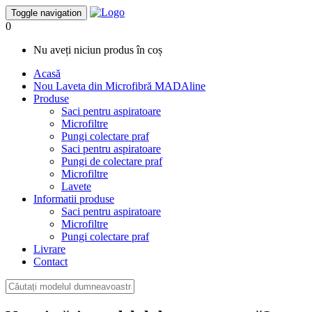
Toggle navigation
0
Nu aveți niciun produs în coș
Acasă
Nou
Laveta din Microfibră MADAline
Produse
Saci pentru aspiratoare
Microfiltre
Pungi colectare praf
Saci pentru aspiratoare
Pungi de colectare praf
Microfiltre
Lavete
Informatii produse
Saci pentru aspiratoare
Microfiltre
Pungi colectare praf
Livrare
Contact