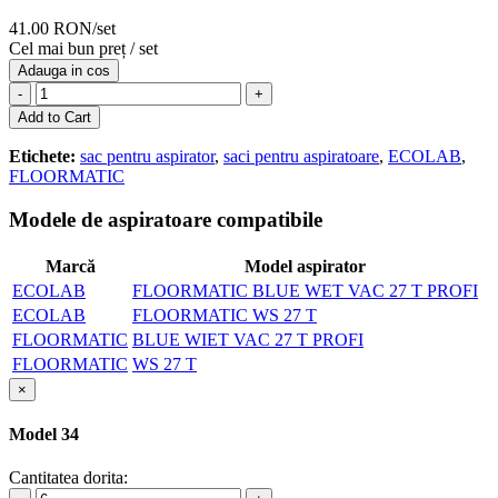
41.00 RON/set
Cel mai bun preț / set
Adauga in cos
-
+
Add to Cart
Etichete:
sac pentru aspirator
,
saci pentru aspiratoare
,
ECOLAB
,
FLOORMATIC
Modele de aspiratoare compatibile
Marcă
Model aspirator
ECOLAB
FLOORMATIC BLUE WET VAC 27 T PROFI
ECOLAB
FLOORMATIC WS 27 T
FLOORMATIC
BLUE WIET VAC 27 T PROFI
FLOORMATIC
WS 27 T
×
Model 34
Cantitatea dorita: