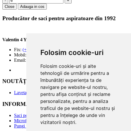
-
+
Close
Adauga in cos
Producător de saci pentru aspiratoare din 1992
Valentin 4 You Prod.
Fix:
(+40) 21 668 60 69
Folosim cookie-uri
Mobil:
(+40) 722 375 131
Email:
office@valentin4you.ro
Folosim cookie-uri și alte
tehnologii de urmărire pentru a
îmbunătăți experiența ta de
NOUTĂȚi
navigare pe website-ul nostru,
Laveta din Microfibră MADAline
pentru afișa conținut și reclame
personalizate, pentru a analiza
INFORMATII PRODUSE
traficul de pe website-ul nostru și
pentru a înțelege de unde vin
Saci pentru aspirator
Microfiltre
vizitatorii noștri.
Pungi pentru colectare praf