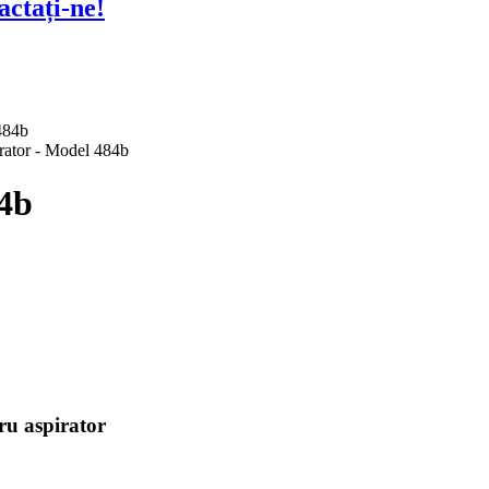
actați-ne!
84b
tru aspirator