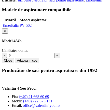
Etichete:
sac pentru aspirator
,
saci pentru aspiratoare
,
EmerItalia
Modele de aspiratoare compatibile
Marcă
Model aspirator
EmerItalia
PV 502
×
Model 484b
Cantitatea dorita:
-
+
Close
Adauga in cos
Producător de saci pentru aspiratoare din 1992
Valentin 4 You Prod.
Fix:
(+40) 21 668 60 69
Mobil:
(+40) 722 375 131
Email:
office@valentin4you.ro