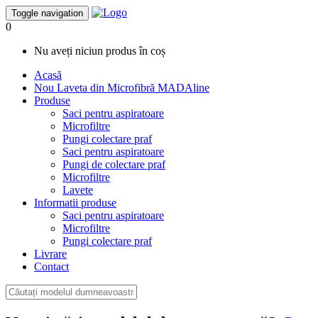
Toggle navigation
0
Nu aveți niciun produs în coș
Acasă
Nou
Laveta din Microfibră MADAline
Produse
Saci pentru aspiratoare
Microfiltre
Pungi colectare praf
Saci pentru aspiratoare
Pungi de colectare praf
Microfiltre
Lavete
Informatii produse
Saci pentru aspiratoare
Microfiltre
Pungi colectare praf
Livrare
Contact