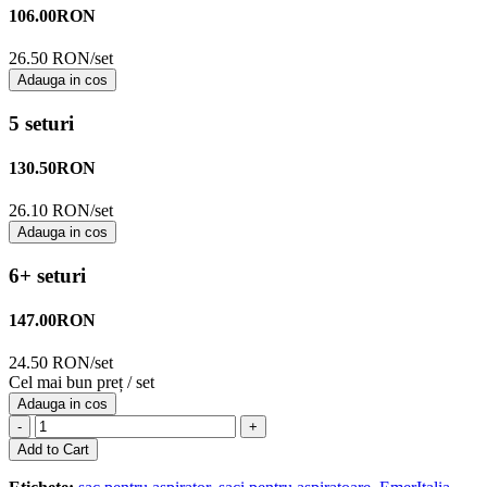
106.00
RON
26.50 RON/set
Adauga in cos
5 seturi
130.50
RON
26.10 RON/set
Adauga in cos
6+ seturi
147.00
RON
24.50 RON/set
Cel mai bun preț / set
Adauga in cos
-
+
Add to Cart