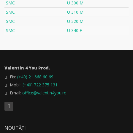
SMC
U 300 M
SMC
U 310 M
SMC
U 320 M
SMC
U 340 E
Valentin 4 You Prod.
Fix:
(+40) 21 668 60 69
Mobil:
(+40) 722 375 131
Email:
office@valentin4you.ro
NOUTĂȚI