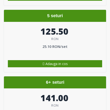
5 seturi
125.50
RON
25.10 RON/set
Adauga in cos
6+ seturi
141.00
RON