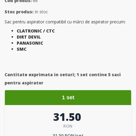
Cod produs:
66
Stoc produs:
In stoc
Sac pentru aspirator compatibil cu mărci de aspirator precum:
CLATRONIC / CTC
DIRT DEVIL
PANASONIC
SMC
Cantitate exprimata in seturi;
1 set contine 5 saci
pentru aspirator
1 set
31.50
RON
31.50 RON/set