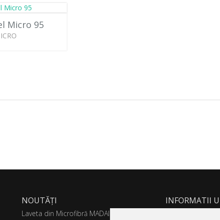
l Micro 95
ICRO
NOUTĂȚI
INFORMATII U
Laveta din Microfibră MADAline
Livrare