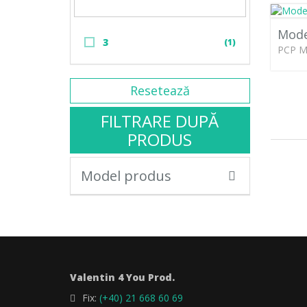
Mode
3
(1)
PCP M
Resetează
FILTRARE DUPĂ
PRODUS
Model produs
Valentin 4 You Prod.
Fix:
(+40) 21 668 60 69