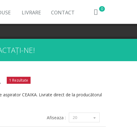
0
DUSE
LIVRARE
CONTACT
CTAȚI-NE!
A
1 Rezultate
e aspirator CEAIKA. Livrate direct de la producătorul
Afiseaza :
20