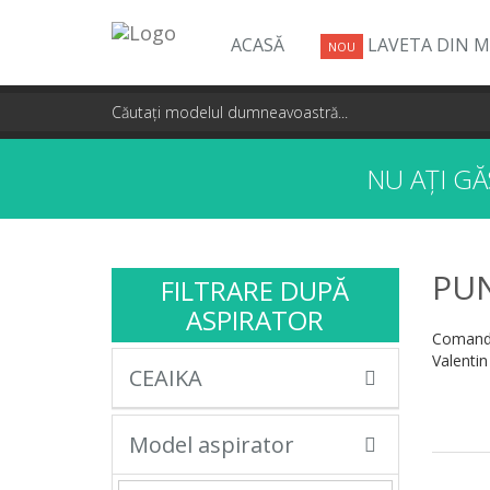
ACASĂ
LAVETA DIN M
NOU
NU AȚI G
PUN
FILTRARE DUPĂ
ASPIRATOR
Comandă
Valentin
CEAIKA
Model aspirator