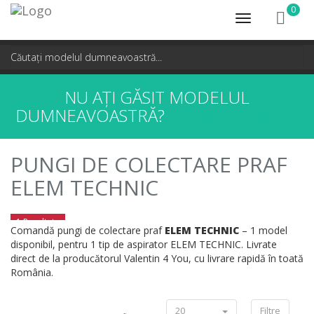
0
Toggle
navigation
NU AȚI GĂSIT MODELUL
DUMNEAVOASTRĂ?
CONTACTAȚI-NE!
PUNGI DE COLECTARE PRAF
ELEM TECHNIC
1 Rezultate
Comandă pungi de colectare praf
ELEM TECHNIC
– 1 model
disponibil, pentru 1 tip de aspirator ELEM TECHNIC. Livrate
direct de la producătorul Valentin 4 You, cu livrare rapidă în toată
România.
20
Filtre