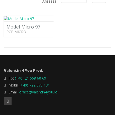
Afiseaza :
Model Micro 97
PCP MICRO
Valentin 4 You Prod.
Fix:
(+40) 21 668 60 69
Mobil:
(+40) 722 375 131
Email:
office@valentin4you.ro