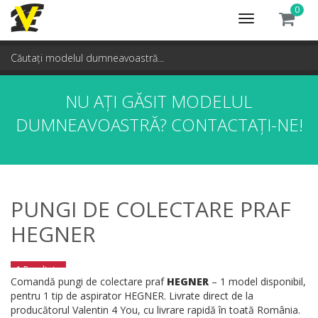
0
Toggle
navigation
NU AȚI GĂSIT MODELUL
DUMNEAVOASTRĂ?
CONTACTAȚI-NE!
PUNGI DE COLECTARE PRAF
HEGNER
1 Rezultate
Comandă pungi de colectare praf
HEGNER
– 1 model disponibil,
pentru 1 tip de aspirator HEGNER. Livrate direct de la
producătorul Valentin 4 You, cu livrare rapidă în toată România.