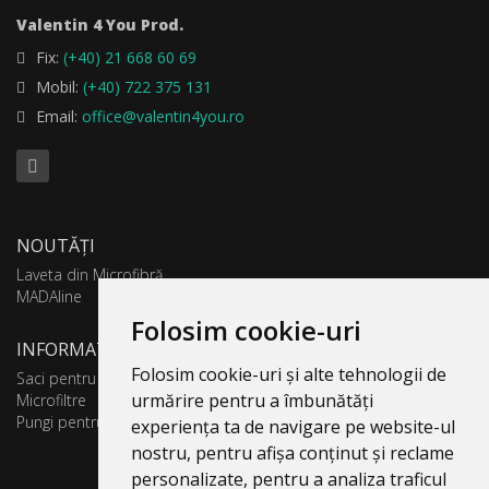
Valentin 4 You Prod.
Fix:
(+40) 21 668 60 69
Mobil:
(+40) 722 375 131
Email:
office@valentin4you.ro
NOUTĂȚI
Laveta din Microfibră
MADAline
Folosim cookie-uri
INFORMATII PRODUSE
Folosim cookie-uri și alte tehnologii de
Saci pentru aspirator
urmărire pentru a îmbunătăți
Microfiltre
Pungi pentru colectare praf
experiența ta de navigare pe website-ul
nostru, pentru afișa conținut și reclame
personalizate, pentru a analiza traficul