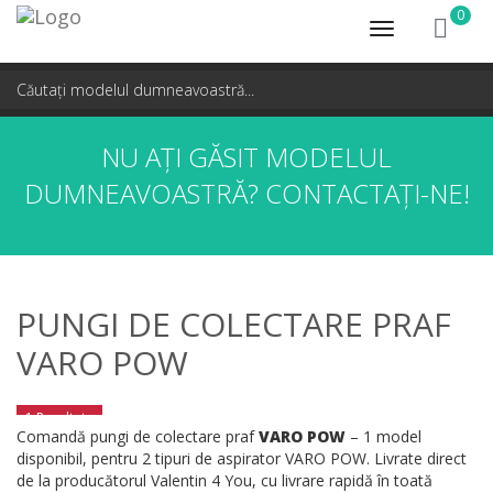
0
Toggle
navigation
NU AȚI GĂSIT MODELUL
DUMNEAVOASTRĂ?
CONTACTAȚI-NE!
PUNGI DE COLECTARE PRAF
VARO POW
1 Rezultate
Comandă pungi de colectare praf
VARO POW
– 1 model
disponibil, pentru 2 tipuri de aspirator VARO POW. Livrate direct
de la producătorul Valentin 4 You, cu livrare rapidă în toată