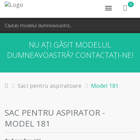
0
Toggle
navigation
NU AȚI GĂSIT MODELUL
DUMNEAVOASTRĂ?
CONTACTAȚI-NE!
Saci pentru aspiratoare
Model 181
SAC PENTRU ASPIRATOR -
MODEL 181