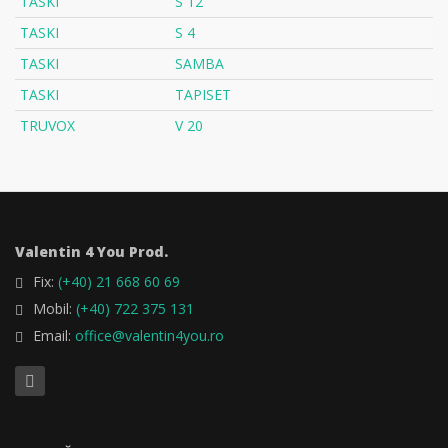
TASKI
S 12
TASKI
S 4
TASKI
SAMBA
TASKI
TAPISET
TRUVOX
V 20
Valentin 4 You Prod.
Fix:
(+40) 21 668 60 69
Mobil:
(+40) 722 375 131
Email:
office@valentin4you.ro