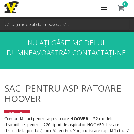
0
Toggle
navigation
NU AȚI GĂSIT MODELUL
DUMNEAVOASTRĂ?
CONTACTAȚI-NE!
SACI PENTRU ASPIRATOARE
HOOVER
52 Rezultate
Comandă saci pentru aspiratoare
HOOVER
– 52 modele
disponibile, pentru 1226 tipuri de aspirator HOOVER. Livrate
direct de la producătorul Valentin 4 You, cu livrare rapidă în toată