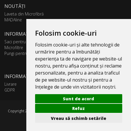
NOUTĂȚI
Laveta din Microfibră
MADAline
Folosim cookie-uri
INFORMATII PRODUSE
Saci pentru aspirator
Folosim cookie-uri și alte tehnologii de
Microfiltre
urmărire pentru a îmbunătăți
Pungi pentru colectare praf
experiența ta de navigare pe website-ul
nostru, pentru afișa conținut și reclame
personalizate, pentru a analiza traficul
INFORMATII UTILE
de pe website-ul nostru și pentru a
Livrare
înțelege de unde vin vizitatorii noștri.
GDPR
Sunt de acord
Refuz
Copyright 2005-2026 Valentin 4 You Prod, CUI: RO1579181, Reg. Com.
J40/10818/1992. Toate drepturile rezervate.
Vreau să schimb setările
Politica de Confidentialitate