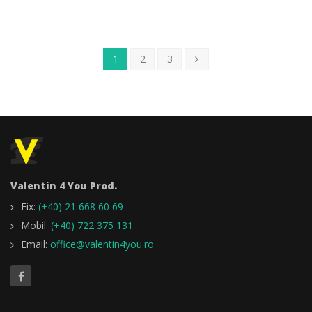
1
2
3
Valentin 4 You Prod.
Fix:
(+40) 21 668 60 69
Mobil:
(+40) 722 375 131
Email:
office@valentin4you.ro