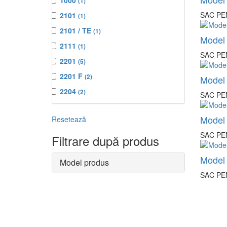
1000
(1)
SAC PE
2101
(1)
2101 / TE
(1)
Model
2111
(1)
SAC PE
2201
(5)
2201 F
(2)
Model
2204
(2)
SAC PE
2206 X
(2)
Model
Resetează
2254
(2)
SAC PE
Filtrare după produs
2301
(1)
2501
(1)
Model
Model produs
2501 TE
(1)
SAC PE
2534 PT
(2)
2554
(2)
2601
(1)