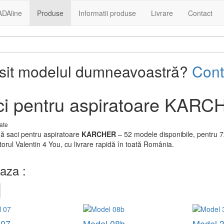
ADAline
Produse
Informatii produse
Livrare
Contact
ăsit modelul dumneavoastră?
Cont
ci pentru aspiratoare KAR
ate
 saci pentru aspiratoare
KARCHER
– 52 modele disponibile, pentru 7
orul Valentin 4 You, cu livrare rapidă în toată România.
aza :
 07
Model 08b
Model 