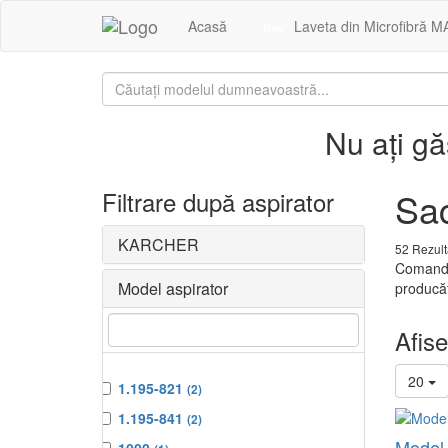
Acasă
Laveta din Microfibră M
Nou
Nu ați g
Sa
Filtrare după aspirator
KARCHER
52 Rezult
Comandă
Model aspirator
producăt
Afise
20
1.195-821
(2)
1.195-841
(2)
Model