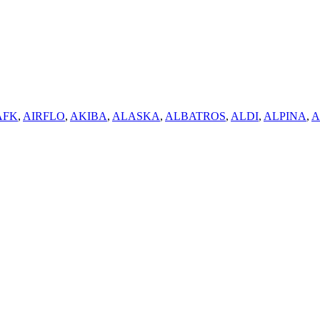
AFK
,
AIRFLO
,
AKIBA
,
ALASKA
,
ALBATROS
,
ALDI
,
ALPINA
,
A