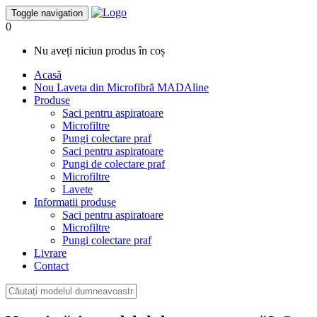
Toggle navigation
0
Nu aveți niciun produs în coș
Acasă
Nou
Laveta din Microfibră MADAline
Produse
Saci pentru aspiratoare
Microfiltre
Pungi colectare praf
Saci pentru aspiratoare
Pungi de colectare praf
Microfiltre
Lavete
Informatii produse
Saci pentru aspiratoare
Microfiltre
Pungi colectare praf
Livrare
Contact