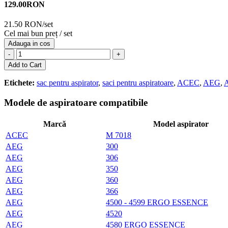
129.00
RON
21.50 RON/set
Cel mai bun preț / set
Adauga in cos
-
+
Add to Cart
Etichete:
sac pentru aspirator
,
saci pentru aspiratoare
,
ACEC
,
AEG
,
Modele de aspiratoare compatibile
Marcă
Model aspirator
ACEC
M 7018
AEG
300
AEG
306
AEG
350
AEG
360
AEG
366
AEG
4500 - 4599 ERGO ESSENCE
AEG
4520
AEG
4580 ERGO ESSENCE