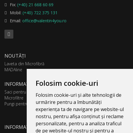
Fix:
(+40) 21 668 60 69
Mobil:
(+40) 722 375 131
Email:
office@valentin4you.ro
NOUTĂȚI
Laveta din Microfibră
MADAline
Folosim cookie-uri
INFORMATII PRODUSE
Saci pentru aspirator
Folosim cookie-uri și alte tehnologii de
Microfiltre
urmărire pentru a îmbunătăți
Pungi pentru colectare praf
experiența ta de navigare pe website-ul
nostru, pentru afișa conținut și reclame
personalizate, pentru a analiza traficul
INFORMATII UTILE
de pe website-ul nostru și pentru a