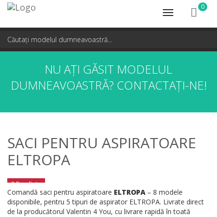
0
Toggle
navigation
NU AȚI GĂSIT MODELUL
DUMNEAVOASTRĂ?
CONTACTAȚI-NE!
SACI PENTRU ASPIRATOARE
ELTROPA
8 Rezultate
Comandă saci pentru aspiratoare
ELTROPA
– 8 modele
disponibile, pentru 5 tipuri de aspirator ELTROPA. Livrate direct
de la producătorul Valentin 4 You, cu livrare rapidă în toată