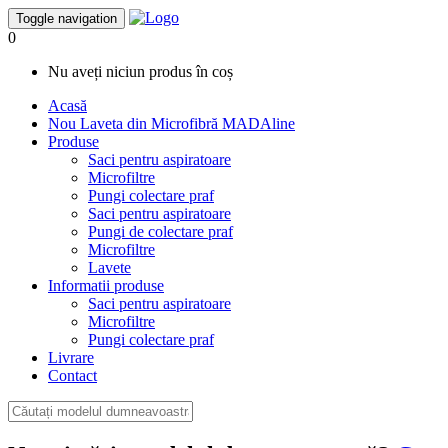
Toggle navigation
0
Nu aveți niciun produs în coș
Acasă
Nou
Laveta din Microfibră MADAline
Produse
Saci pentru aspiratoare
Microfiltre
Pungi colectare praf
Saci pentru aspiratoare
Pungi de colectare praf
Microfiltre
Lavete
Informatii produse
Saci pentru aspiratoare
Microfiltre
Pungi colectare praf
Livrare
Contact