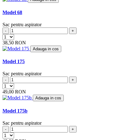
ARCTIC
(4)
ARENA
(1)
Model 68
ARGOS
(5)
ARIETE
(8)
Sac pentru aspirator
ARLETT
(1)
-
+
ARNO
(1)
ASLOSAREF
(1)
38,50 RON
ASPIWASH
(1)
Adauga in cos
ATLANTA
(4)
ATOMIC
(2)
Model 175
BAUKNECHT
(4)
BAUR
(4)
Sac pentru aspirator
BAUR VERSAND
(4)
-
+
BEAM
(6)
BEKO
(19)
49,00 RON
BERTON
(1)
Adauga in cos
BERYL
(2)
BEST ELECTRIC
(2)
Model 175b
BESTRON
(17)
BETRON
(10)
Sac pentru aspirator
BETRONIC
(1)
-
+
BHG
(2)