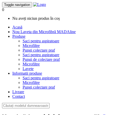
Toggle navigation
0
Nu aveți niciun produs în coș
Acasă
Nou
Laveta din Microfibră MADAline
Produse
Saci pentru aspiratoare
Microfiltre
Pungi colectare praf
Saci pentru aspiratoare
Pungi de colectare praf
Microfiltre
Lavete
Informatii produse
Saci pentru aspiratoare
Microfiltre
Pungi colectare praf
Livrare
Contact