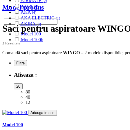
AIRMATE
(2)
Model produs
AJAX
(1)
AKA
(4)
AKA ELECTRIC
(1)
AKIBA
(8)
Saci pentru aspiratoare WING
ALASKA
(28)
Model 100
ALBATROS
(9)
Model 100b
ALFATEC
(17)
2 Rezultate
ALIEN
(2)
ALIV
Comandă saci pentru aspiratoare
WINGO
– 2 modele disponibile, pen
(1)
ALLERGY CARE
(1)
Filtre
ALMERIA
(1)
ALPINA
(10)
Afiseaza :
ALTIC
(3)
ALTO
(12)
20
ALTUS
(1)
80
AMADIS
(5)
40
AMROS
(1)
12
AMSTAR
(2)
AMSTERDAM
(2)
Adauga in cos
AMSTRAD
(7)
ANTECH
(2)
Model 100
APL
(3)