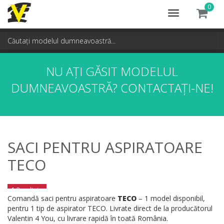
0
Toggle
navigation
NU AȚI GĂSIT MODELUL
DUMNEAVOASTRĂ?
CONTACTAȚI-NE!
SACI PENTRU ASPIRATOARE
TECO
1 Rezultate
Comandă saci pentru aspiratoare
TECO
– 1 model disponibil,
pentru 1 tip de aspirator TECO. Livrate direct de la producătorul
Valentin 4 You, cu livrare rapidă în toată România.