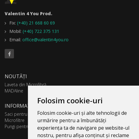
Valentin 4 You Prod.
Fix:
(+40) 21 668 60 69
Mobil:
(+40) 722 375 131
Email:
office@valentin4you.ro
NOUTĂȚI
Laveta din Microfibră
MADAline
Folosim cookie-uri
INFORMATII PRODUSE
Folosim cookie-uri și alte tehnologii de
Saci pentru aspirator
urmărire pentru a îmbunătăți
Microfiltre
Pungi pentru colectare praf
experiența ta de navigare pe website-ul
nostru, pentru afișa conținut și reclame