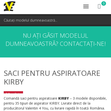
0
Toggle
navigation
NU AȚI GĂSIT MODELUL
DUMNEAVOASTRĂ?
CONTACTAȚI-NE!
SACI PENTRU ASPIRATOARE
KIRBY
3 Rezultate
Comandă saci pentru aspiratoare
KIRBY
– 3 modele disponibile,
pentru 35 tipuri de aspirator KIRBY. Livrate direct de la
producătorul Valentin 4 You, cu livrare rapidă în toată România.