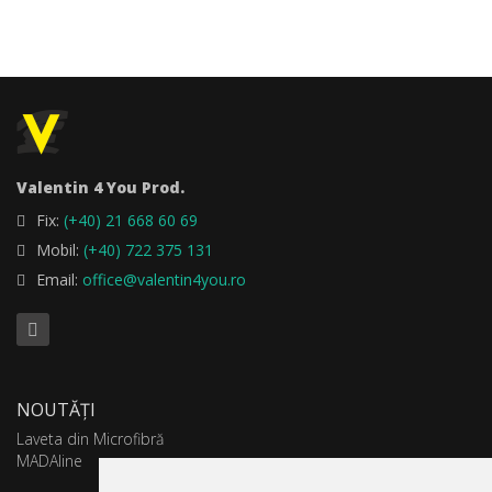
Valentin 4 You Prod.
Fix:
(+40) 21 668 60 69
Mobil:
(+40) 722 375 131
Email:
office@valentin4you.ro
NOUTĂȚI
Laveta din Microfibră
MADAline