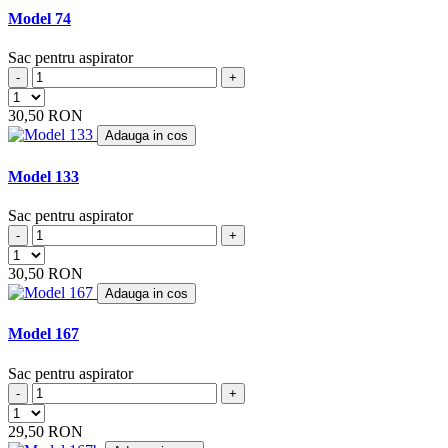
BUDGET
(5)
Model 74
BUGGY
(1)
BUSH
(10)
Sac pentru aspirator
BVC
(1)
-
+
CALOR
(9)
CAMERON
30,50 RON
(4)
CARLTON
Adauga in cos
(2)
CARREFOUR
(9)
CASAMIX
Model 133
(5)
CASCADE
(1)
CAT
Sac pentru aspirator
(6)
CENCORP
-
+
(1)
CENTREX
(2)
30,50 RON
CHALLENGE
(1)
Adauga in cos
CHROMEX
(26)
CHUNHUA
(1)
Model 167
CLARKE
(1)
CLATRONIC / CTC
(31)
Sac pentru aspirator
CLEANFIX
(12)
-
+
COLGATE
(1)
COLLO
(3)
29,50 RON
COLUMBUS
(11)