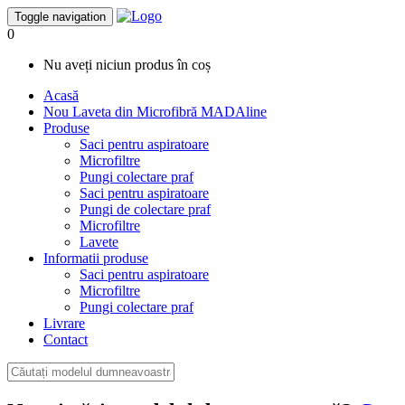
Toggle navigation
0
Nu aveți niciun produs în coș
Acasă
Nou
Laveta din Microfibră MADAline
Produse
Saci pentru aspiratoare
Microfiltre
Pungi colectare praf
Saci pentru aspiratoare
Pungi de colectare praf
Microfiltre
Lavete
Informatii produse
Saci pentru aspiratoare
Microfiltre
Pungi colectare praf
Livrare
Contact