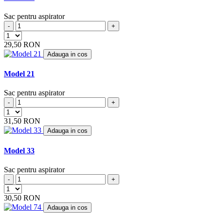
BIMAR
(4)
BIMATEK
(6)
Sac pentru aspirator
BIRUM
(4)
-
+
BITRON
(1)
BLISS
(2)
29,50 RON
BLOKKER
(1)
Adauga in cos
BLOMBERG
(2)
BLUE
(2)
Model 21
BLUE AIR
(7)
BLUE SKY
(18)
Sac pentru aspirator
BLUE WIND
(1)
-
+
BLUEWIND
(2)
BOB HOME
(8)
31,50 RON
BOMANN
(34)
Adauga in cos
BOOSTY
(5)
BOREAL
(5)
Model 33
BOREMA
(2)
BORK
(8)
Sac pentru aspirator
BOSCH
(29)
-
+
BRAUN
(1)
BRAVO
(4)
30,50 RON
BRINKMANN
(2)
Adauga in cos
BSK
(5)