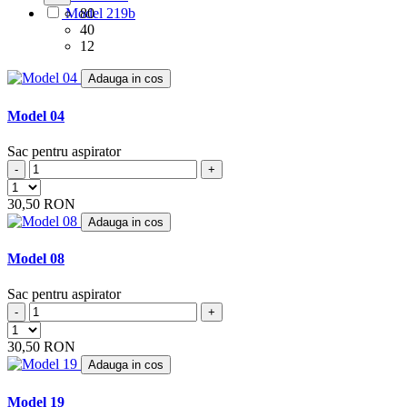
ARCTIC
(4)
Model 219b
80
ARENA
40
(1)
12
ARGOS
(5)
ARIETE
(8)
Adauga in cos
ARLETT
(1)
ARNO
(1)
Model 04
ASLOSAREF
(1)
ASPIWASH
(1)
Sac pentru aspirator
ATLANTA
(4)
-
+
ATOMIC
(2)
BAUKNECHT
(4)
30,50 RON
BAUR
(4)
Adauga in cos
BAUR VERSAND
(4)
BEAM
(6)
Model 08
BEKO
(19)
BERTON
(1)
Sac pentru aspirator
BERYL
(2)
-
+
BEST ELECTRIC
(2)
BESTRON
(17)
30,50 RON
BETRON
(10)
Adauga in cos
BETRONIC
(1)
BHG
(2)
Model 19