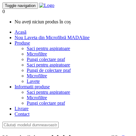
Toggle navigation
0
Nu aveți niciun produs în coș
Acasă
Nou
Laveta din Microfibră MADAline
Produse
Saci pentru aspiratoare
Microfiltre
Pungi colectare praf
Saci pentru aspiratoare
Pungi de colectare praf
Microfiltre
Lavete
Informatii produse
Saci pentru aspiratoare
Microfiltre
Pungi colectare praf
Livrare
Contact