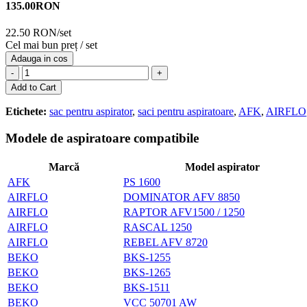
135.00
RON
22.50 RON/set
Cel mai bun preț / set
Adauga in cos
-
+
Add to Cart
Etichete:
sac pentru aspirator
,
saci pentru aspiratoare
,
AFK
,
AIRFLO
Modele de aspiratoare compatibile
Marcă
Model aspirator
AFK
PS 1600
AIRFLO
DOMINATOR AFV 8850
AIRFLO
RAPTOR AFV1500 / 1250
AIRFLO
RASCAL 1250
AIRFLO
REBEL AFV 8720
BEKO
BKS-1255
BEKO
BKS-1265
BEKO
BKS-1511
BEKO
VCC 50701 AW