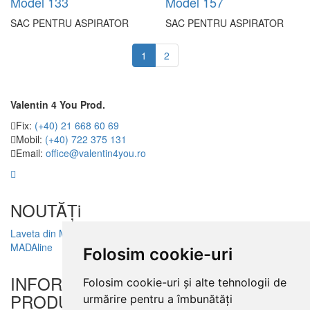
Model 133
Model 157
SAC PENTRU ASPIRATOR
SAC PENTRU ASPIRATOR
1
2
Valentin 4 You Prod.
Fix:
(+40) 21 668 60 69
Mobil:
(+40) 722 375 131
Email:
office@valentin4you.ro
NOUTĂȚi
Laveta din Microfibră
MADAline
Folosim cookie-uri
INFORMATII
Folosim cookie-uri și alte tehnologii de
PRODUSE
urmărire pentru a îmbunătăți