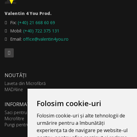
Valentin 4 You Prod.
Fix:
(+40) 21 668 60 69
Mobil:
(+40) 722 375 131
Email:
office@valentin4you.ro
NOUTĂȚI
Laveta din Microfibră
MADAline
Folosim cookie-uri
INFORMATII PRODUSE
Saci pentru aspirator
Folosim cookie-uri și alte tehnologii de
Microfiltre
urmărire pentru a îmbunătăți
Pungi pentru colectare praf
experiența ta de navigare pe website-ul