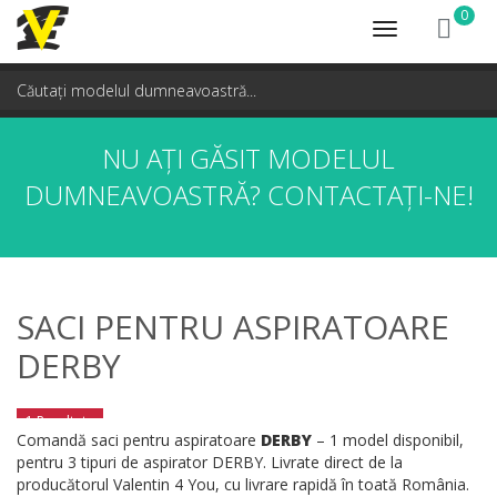
0
Toggle
navigation
NU AȚI GĂSIT MODELUL
DUMNEAVOASTRĂ?
CONTACTAȚI-NE!
SACI PENTRU ASPIRATOARE
DERBY
1 Rezultate
Comandă saci pentru aspiratoare
DERBY
– 1 model disponibil,
pentru 3 tipuri de aspirator DERBY. Livrate direct de la
producătorul Valentin 4 You, cu livrare rapidă în toată România.