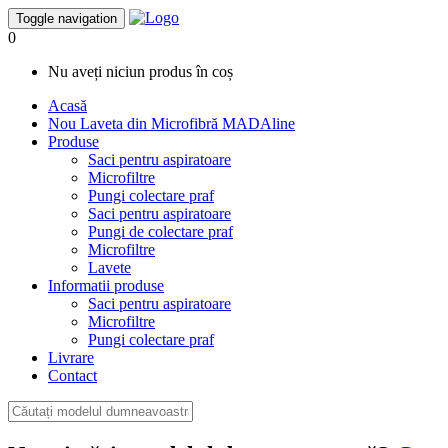
Toggle navigation
0
Nu aveți niciun produs în coș
Acasă
Nou
Laveta din Microfibră MADAline
Produse
Saci pentru aspiratoare
Microfiltre
Pungi colectare praf
Saci pentru aspiratoare
Pungi de colectare praf
Microfiltre
Lavete
Informatii produse
Saci pentru aspiratoare
Microfiltre
Pungi colectare praf
Livrare
Contact