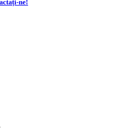
actați-ne!
N