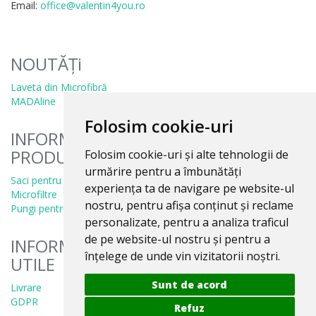
Email:
office@valentin4you.ro
NOUTĂȚi
Laveta din Microfibră
MADAline
Folosim cookie-uri
INFORMATII
PRODUSE
Folosim cookie-uri și alte tehnologii de
urmărire pentru a îmbunătăți
Saci pentru aspirator
experiența ta de navigare pe website-ul
Microfiltre
nostru, pentru afișa conținut și reclame
Pungi pentru colectare praf
personalizate, pentru a analiza traficul
de pe website-ul nostru și pentru a
INFORMATII
înțelege de unde vin vizitatorii noștri.
UTILE
Sunt de acord
Livrare
GDPR
Refuz