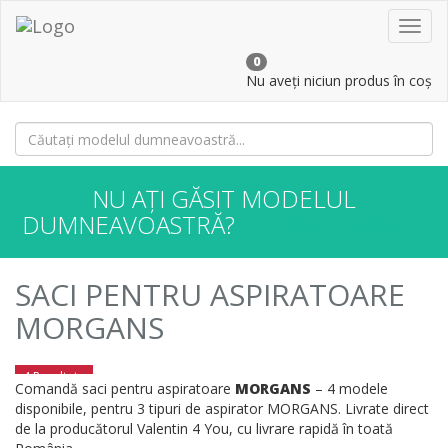
Toggl
navig
0
Nu aveți niciun produs în coș
NU AȚI GĂSIT MODELUL
DUMNEAVOASTRĂ?
CONTACTAȚI-NE!
SACI PENTRU ASPIRATOARE
MORGANS
4 Rezultate
Comandă saci pentru aspiratoare
MORGANS
– 4 modele
disponibile, pentru 3 tipuri de aspirator MORGANS. Livrate direct
de la producătorul Valentin 4 You, cu livrare rapidă în toată