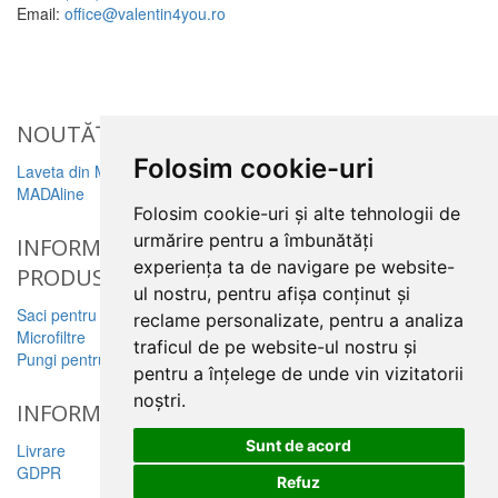
Email:
office@valentin4you.ro
NOUTĂȚi
Folosim cookie-uri
Laveta din Microfibră
MADAline
Folosim cookie-uri și alte tehnologii de
urmărire pentru a îmbunătăți
INFORMATII
experiența ta de navigare pe website-
PRODUSE
ul nostru, pentru afișa conținut și
Saci pentru aspirator
reclame personalizate, pentru a analiza
Microfiltre
traficul de pe website-ul nostru și
Pungi pentru colectare praf
pentru a înțelege de unde vin vizitatorii
noștri.
INFORMATII UTILE
Sunt de acord
Livrare
GDPR
Refuz